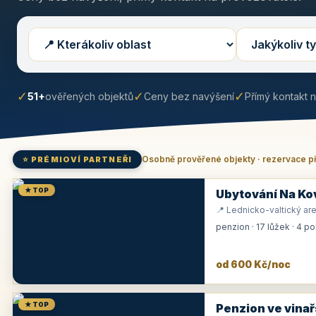
✓
✓
✓
51+
ověřených objektů
Ceny bez navýšení
Přímý kontakt 
Osobně prověřené objekty · rezervace p
⭐ PRÉMIOVÍ PARTNEŘI
★ TOP
Ubytování Na Ko
📍 Lednicko-valtický are
penzion · 17 lůžek · 4 p
od 600 Kč/noc
★ TOP
Penzion ve vinař