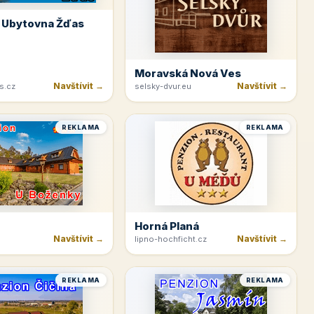
 Ubytovna Žďas
Moravská Nová Ves
Navštívit →
Navštívit →
s.cz
selsky-dvur.eu
REKLAMA
REKLAMA
Horná Planá
Navštívit →
Navštívit →
lipno-hochficht.cz
REKLAMA
REKLAMA