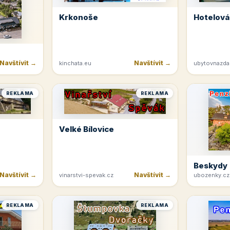
Krkonoše
Hotelová
Navštívit →
Navštívit →
kinchata.eu
ubytovnazda
REKLAMA
REKLAMA
Velké Bílovice
Beskydy
Navštívit →
Navštívit →
vinarstvi-spevak.cz
ubozenky.cz
REKLAMA
REKLAMA