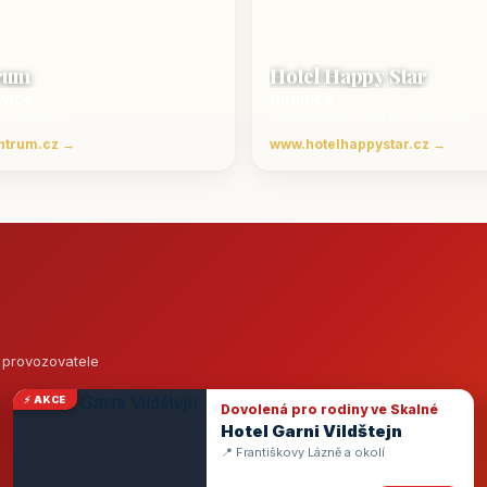
rum
Hotel Happy Star
ovice
Hnanice
Beskydech
Luxusní ubytování jižní Morava
ntrum.cz →
www.hotelhappystar.cz →
o provozovatele
⚡ AKCE
Dovolená pro rodiny ve Skalné
Hotel Garni Vildštejn
📍 Františkovy Lázně a okolí