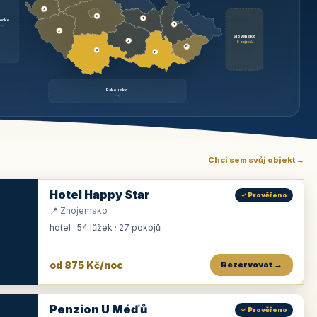
3
3
1
ecko
1
rzy
3
Slovensko
2
6 objektů
6
9
11
Rakousko
brzy
Chci sem svůj objekt →
Hotel Happy Star
✓ Prověřeno
📍 Znojemsko
hotel · 54 lůžek · 27 pokojů
od 875 Kč/noc
Rezervovat →
Penzion U Méďů
✓ Prověřeno