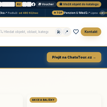
N
🇩🇪 DE
·
Kč
€
$
🎁 Voucher
🏨 Vložit objekt do katalogu
×
Penzion U Méďů
 Podluží
· od 480 Kč/noc
📍 Lipno
· od 590 Kč
★ TOP
🎤
📍
Kontakt
Přejít na ChataTour.cz →
AKCE A BALÍČKY