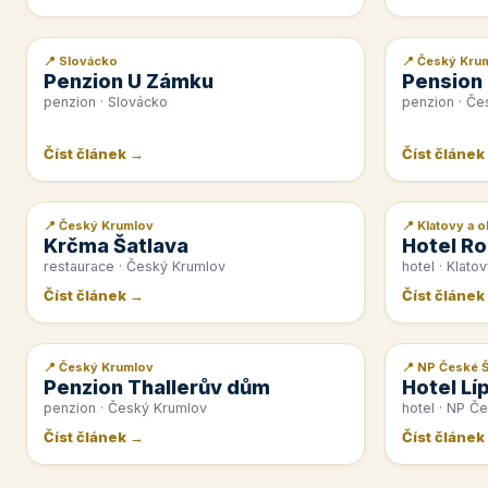
📍 Slovácko
📍 Český Kru
📰 PR článek
📰 PR článek
Penzion U Zámku
Pension
penzion · Slovácko
penzion · Če
Číst článek →
Číst článek
📍 Český Krumlov
📍 Klatovy a o
📰 PR článek
📰 PR článek
Krčma Šatlava
Hotel Ro
restaurace · Český Krumlov
hotel · Klatov
Číst článek →
Číst článek
📍 Český Krumlov
📍 NP České 
📰 PR článek
📰 PR článek
Penzion Thallerův dům
Hotel Lí
penzion · Český Krumlov
hotel · NP Č
Číst článek →
Číst článek