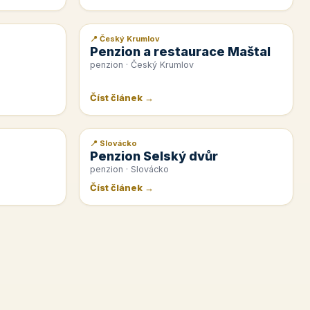
📍 Český Krumlov
📰 PR článek
Penzion a restaurace Maštal
penzion · Český Krumlov
Číst článek →
📍 Slovácko
📰 PR článek
Penzion Selský dvůr
penzion · Slovácko
Číst článek →