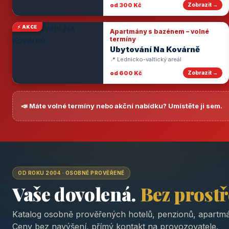
od 300 Kč
Zobrazit →
⚡ AKCE
Apartmány s bazénem – volné
termíny
Ubytování Na Kovárně
📍 Lednicko-valtický areál
od 600 Kč
Zobrazit →
📣 Máte volné termíny nebo akční nabídku? Umístěte ji sem.
OD ROKU 2004 · OSOBNĚ PROVĚŘENÉ
Vaše dovolená.
Bez prost
Katalog osobně prověřených hotelů, penzionů, apartmá
Ceny bez navýšení, přímý kontakt na provozovatele.