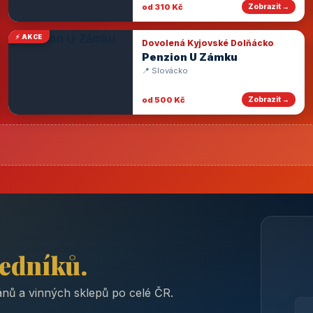
od 310 Kč
Zobrazit →
⚡ AKCE
Dovolená Kyjovské Dolňácko
Penzion U Zámku
📍 Slovácko
od 500 Kč
Zobrazit →
ředníků.
nů a vinných sklepů po celé ČR.