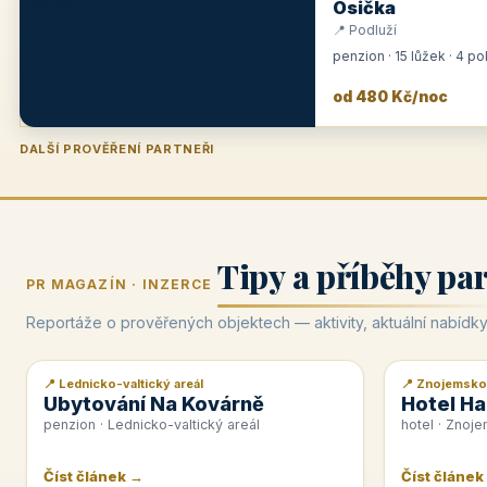
Osička
📍 Podluží
penzion · 15 lůžek · 4 p
od 480 Kč/noc
DALŠÍ PROVĚŘENÍ PARTNEŘI
Penzion U Zámku
Pension Faber
Penzion a vinařství Dobrovolný
Hotel Lípa
★
od 500 Kč
★
od 845 Kč
★
od 300 Kč
★
od 450 Kč
Tipy a příběhy pa
PR MAGAZÍN · INZERCE
Reportáže o prověřených objektech — aktivity, aktuální nabídky
📍 Lednicko-valtický areál
📍 Znojemsko
📰 PR článek
📰 PR článek
Ubytování Na Kovárně
Hotel Ha
penzion · Lednicko-valtický areál
hotel · Znoj
Číst článek →
Číst článek