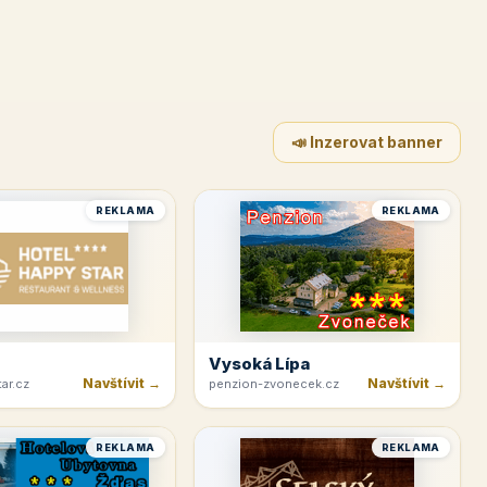
📣 Inzerovat banner
REKLAMA
REKLAMA
Vysoká Lípa
Navštívit →
Navštívit →
ar.cz
penzion-zvonecek.cz
REKLAMA
REKLAMA