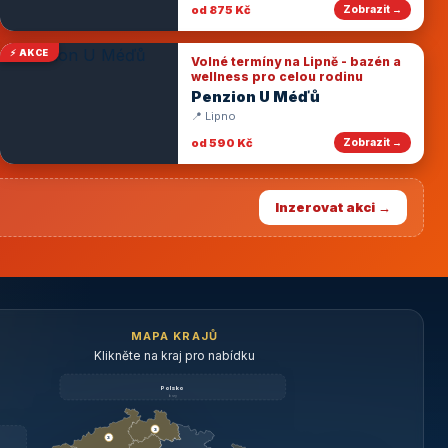
od 875 Kč
Zobrazit →
⚡ AKCE
Volné termíny na Lipně - bazén a
wellness pro celou rodinu
Penzion U Méďů
📍 Lipno
od 590 Kč
Zobrazit →
Inzerovat akci →
MAPA KRAJŮ
Klikněte na kraj pro nabídku
Polsko
brzy
3
3