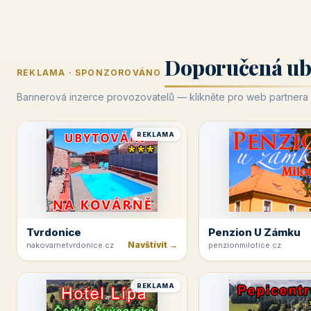
Doporučená ub
REKLAMA · SPONZOROVÁNO
Bannerová inzerce provozovatelů — klikněte pro web partnera
REKLAMA
Tvrdonice
Penzion U Zámku
Navštívit →
nakovarnetvrdonice.cz
penzionmilotice.cz
REKLAMA