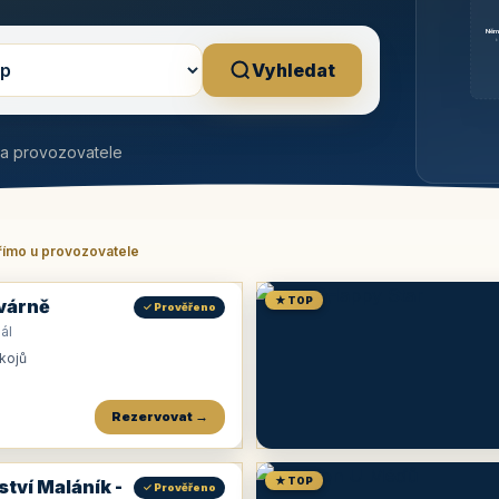
Něm
b
Vyhledat
na provozovatele
římo u provozovatele
★ TOP
várně
✓ Prověřeno
ál
okojů
Rezervovat →
★ TOP
ství Maláník -
✓ Prověřeno