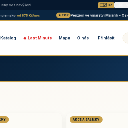
 Ceny bez navýšení
🇨🇿 CZ
🇬🇧 E
Penzion ve vinařství Maláník - Osička
msko
· od 875 Kč/noc
📍
★ TOP
Katalog
🔥 Last Minute
Mapa
O nás
Přihlásit
ÍČKY
AKCE A BALÍČKY