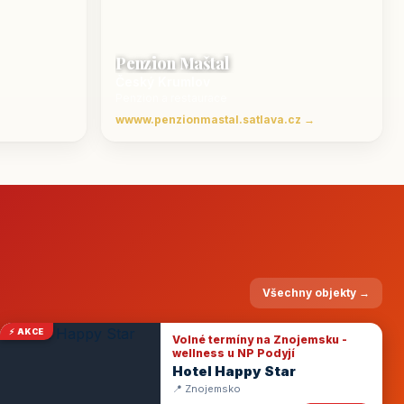
Penzion Maštal
Český Krumlov
Penzion a restaurace
wwww.penzionmastal.satlava.cz →
Všechny objekty →
⚡ AKCE
Volné termíny na Znojemsku -
wellness u NP Podyjí
Hotel Happy Star
📍 Znojemsko