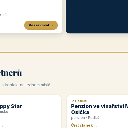
okojů
Rezervovat →
Penzion a restaurace Maštal
Krčma Šatlava
Hotel Rozvoj
★
od 360 Kč
★
🍽️
★
od 400 Kč
rtnerů
 a kontakt na jednom místě.
📍 Podluží
📰 PR článek
ppy Star
Penzion ve vinařství 
Osička
emsko
penzion · Podluží
 →
Číst článek →