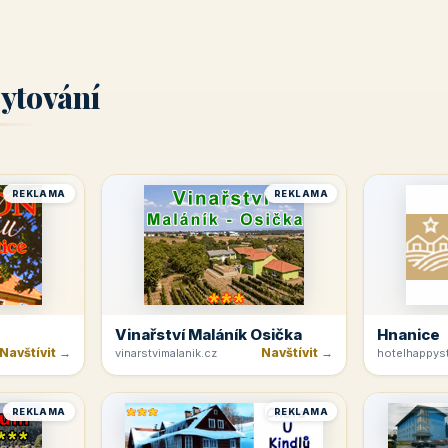
ytování
REKLAMA
REKLAMA
Vinařství Maláník Osička
Hnanice
Navštívit →
Navštívit →
vinarstvimalanik.cz
hotelhappyst
REKLAMA
REKLAMA