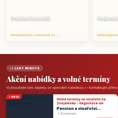
Penzion Zvoneček
Pepicent
Jetřichovice
Velké Karl
ubytování České Švýcarsko
Ubytování v 
www.penzion-zvonecek.cz →
www.pepice
⚡ LAST MINUTE
Akční nabídky a volné termíny
Vyzkoušejte tyto objekty se speciální nabídkou — kontaktujte přím
⚡ AKCE
Volné termíny ve vinařství na
Znojemsku - degustace vín
Penzion a vinařství
Dobrovolný
📍 Znojemsko