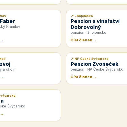
mlov
📍 Znojemsko
📰 PR článek
 Faber
Penzion a vinařství
Dobrovolný
ský Krumlov
penzion · Znojemsko
 →
Číst článek →
kolí
📍 NP České Švýcarsko
📰 PR článek
zvoj
Penzion Zvoneček
y a okolí
penzion · NP České Švýcarsko
 →
Číst článek →
Švýcarsko
pa
eské Švýcarsko
 →