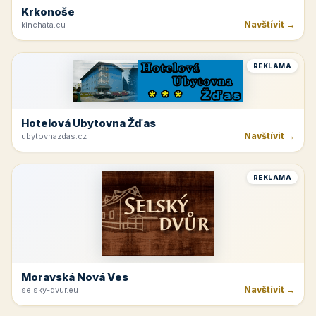
Krkonoše
Navštívit →
kinchata.eu
REKLAMA
Hotelová Ubytovna Žďas
Navštívit →
ubytovnazdas.cz
REKLAMA
Moravská Nová Ves
Navštívit →
selsky-dvur.eu