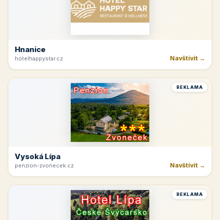
Hnanice
Navštívit →
hotelhappystar.cz
REKLAMA
Vysoká Lípa
Navštívit →
penzion-zvonecek.cz
REKLAMA