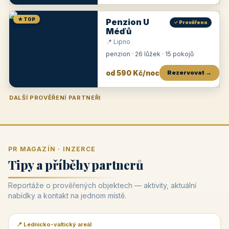
★ TOP
Penzion U
✓ Prověřeno
Méďů
📍 Lipno
penzion · 26 lůžek · 15 pokojů
od 590 Kč/noc
Rezervovat →
DALŠÍ PROVĚŘENÍ PARTNEŘI
Penzion U Zámku
Pension Faber
Penzion a vinařství Dobrovolný
Penzion a restaurace Maštal
Krčma Šatlava
Hotel Rozvoj
Penzion Zvoneček
Penzion Selský dvůr
Penzion Thallerův dům
Hotel Lípa
★
od 500 Kč
★
od 845 Kč
★
od 300 Kč
★
od 360 Kč
★
🍽️
★
od 400 Kč
★
od 550 Kč
★
od 530 Kč
★
od 1 190 Kč
★
od 450 Kč
PR MAGAZÍN · INZERCE
Tipy a příběhy partnerů
Reportáže o prověřených objektech — aktivity, aktuální
nabídky a kontakt na jednom místě.
📍 Lednicko-valtický areál
📰 PR článek