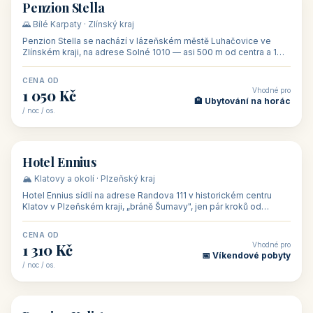
CENA OD
Vhodné pro
500 Kč
🏨 Levné ubytování
/ noc / os.
👥 44
🏡 penzion
Penzion Stella
🌄 Bílé Karpaty · Zlínský kraj
Penzion Stella se nachází v lázeňském městě Luhačovice ve
Zlínském kraji, na adrese Solné 1010 — asi 500 m od centra a 1
km od lázeňské kolo
CENA OD
Vhodné pro
1 050 Kč
🏨 Ubytování na horác
/ noc / os.
👥 50
🏨 hotel
Hotel Ennius
🏔️ Klatovy a okolí · Plzeňský kraj
Hotel Ennius sídlí na adrese Randova 111 v historickém centru
Klatov v Plzeňském kraji, „bráně Šumavy", jen pár kroků od
hlavního náměs