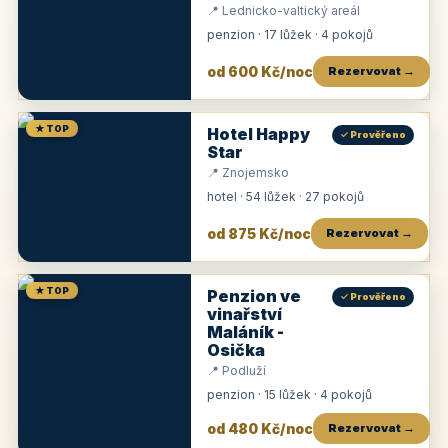
📍 Lednicko-valtický areál
penzion · 17 lůžek · 4 pokojů
od 600 Kč/noc
Rezervovat →
★ TOP
Hotel Happy
✓ Prověřeno
Star
📍 Znojemsko
hotel · 54 lůžek · 27 pokojů
od 875 Kč/noc
Rezervovat →
★ TOP
Penzion ve
✓ Prověřeno
vinařství
Maláník -
Osička
📍 Podluží
penzion · 15 lůžek · 4 pokojů
od 480 Kč/noc
Rezervovat →