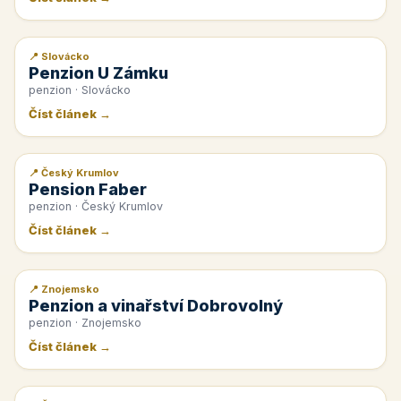
📍 Slovácko
📰 PR článek
Penzion U Zámku
penzion · Slovácko
Číst článek →
📍 Český Krumlov
📰 PR článek
Pension Faber
penzion · Český Krumlov
Číst článek →
📍 Znojemsko
📰 PR článek
Penzion a vinařství Dobrovolný
penzion · Znojemsko
Číst článek →