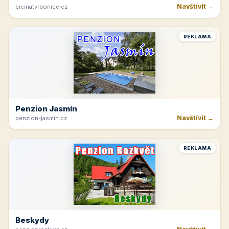
Navštívit →
cicinatvrdonice.cz
REKLAMA
Penzion Jasmín
Navštívit →
penzion-jasmin.cz
REKLAMA
Beskydy