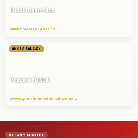
Hotel Happy Star
Hnanice
Luxusní ubytování jižní Morava
www.hotelhappystar.cz →
AKCE A BALÍČKY
Penzion Maštal
Český Krumlov
Penzion a restaurace
wwww.penzionmastal.satlava.cz →
⚡ LAST MINUTE