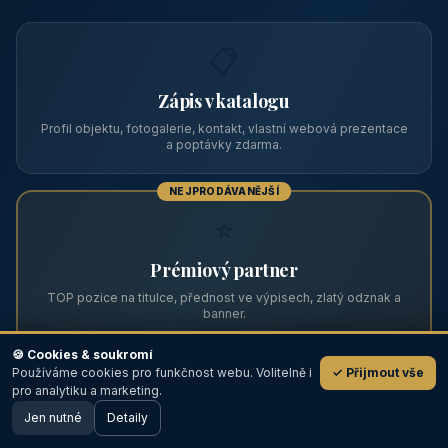
Zviditelněte svůj objekt na ABC
Web s tradicí od roku 2004 a tisíci návštěvníky měsíčně.
Vyberte si formát inzerce — od zápisu v katalogu po
prémiovou pozici na titulní straně s vlastní webovou
prezentací.
📋
Zápis v katalogu
Profil objektu, fotogalerie, kontakt, vlastní webová prezentace
a poptávky zdarma.
NEJPRODÁVANĚJŠÍ
⭐
🍪 Cookies & soukromí
Používáme cookies pro funkčnost webu. Volitelně i
✓ Přijmout vše
💬
Prémiový partner
pro analytiku a marketing.
Jen nutné
TOP pozice na titulce, přednost ve výpisech, zlatý odznak a
Detaily
🖥️ Desktop verze
Design
banner.