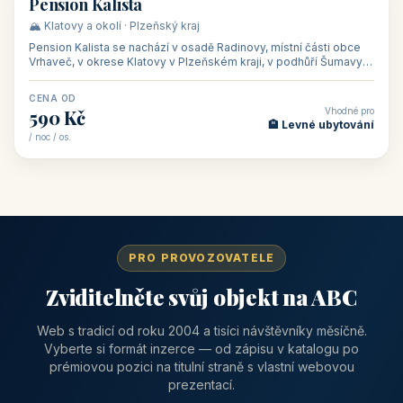
CENA OD
Vhodné pro
1 310 Kč
📅 Víkendové pobyty
/ noc / os.
👥 40
🏡 penzion
Pension Kalista
🏔️ Klatovy a okolí · Plzeňský kraj
Pension Kalista se nachází v osadě Radinovy, místní části obce
Vrhaveč, v okrese Klatovy v Plzeňském kraji, v podhůří Šumavy
— do města Klat
CENA OD
Vhodné pro
590 Kč
🏨 Levné ubytování
/ noc / os.
PRO PROVOZOVATELE