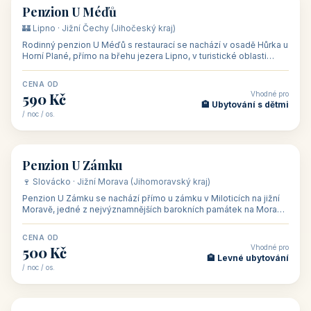
CENA OD
Vhodné pro
480 Kč
🏨 Svatby
/ noc / os.
👥 26
🏡 penzion
Penzion U Méďů
🏰 Lipno · Jižní Čechy (Jihočeský kraj)
Rodinný penzion U Méďů s restaurací se nachází v osadě Hůrka u
Horní Plané, přímo na břehu jezera Lipno, v turistické oblasti
Šumava. Pokoje
CENA OD
Vhodné pro
590 Kč
🏨 Ubytování s dětmi
/ noc / os.
👥 28
🏡 penzion
Penzion U Zámku
🍷 Slovácko · Jižní Morava (Jihomoravský kraj)
Penzion U Zámku se nachází přímo u zámku v Miloticích na jižní
Moravě, jedné z nejvýznamnějších barokních památek na Moravě,
v budově bývalé