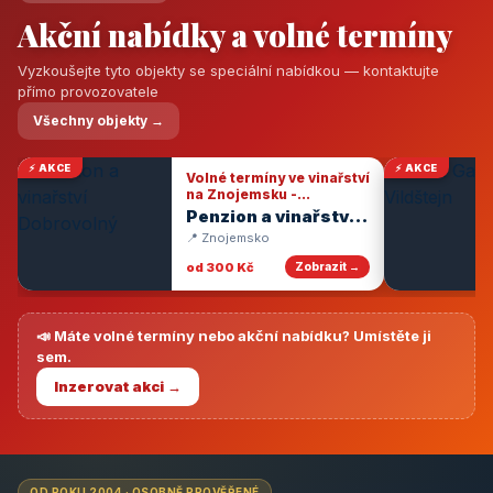
Akční nabídky a volné termíny
Vyzkoušejte tyto objekty se speciální nabídkou — kontaktujte
přímo provozovatele
Všechny objekty →
⚡ AKCE
⚡ AKCE
Volné termíny ve vinařství
na Znojemsku -
degustace vín
Penzion a vinařství
Dobrovolný
📍 Znojemsko
od 300 Kč
Zobrazit →
📣 Máte volné termíny nebo akční nabídku? Umístěte ji
sem.
Inzerovat akci →
OD ROKU 2004 · OSOBNĚ PROVĚŘENÉ