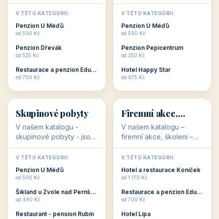
💕
🚴
32 objektů
32 objektů
Romantické
Ubytování pro
ubytování
cyklisty
V našem katalogu –
V našem katalogu –
romantické ubytování –
ubytování pro cyklisty –
jsou pro Vás připraveny
jsou pro Vás připraveny
objekty, které svojí
objekty, které jsou na
V TÉTO KATEGORII:
V TÉTO KATEGORII:
stavbou, polohou anebo
milovníky cykloturistiky
Penzion U Méďů
Penzion U Méďů
zaměřením nabízí
připraveny. Většinou mají
od 590 Kč
od 590 Kč
romantické pobyty.
přímo kolárny a...
Penzion Dřevák
Penzion Pepicentrum
Romantické ...
od 525 Kč
od 250 Kč
Restaurace a penzion Eduard
Hotel Happy Star
👥
💼
od 700 Kč
od 875 Kč
👥
💼
32 objektů
31 objektů
Skupinové pobyty
Firemní akce,
školení
V našem katalogu -
V našem katalogu –
skupinové pobyty - jsou
firemní akce, školení –
pro Vás připraveny
jsou pro Vás připraveny
objekty, které nabízí
objekty, které mají
V TÉTO KATEGORII:
V TÉTO KATEGORII: