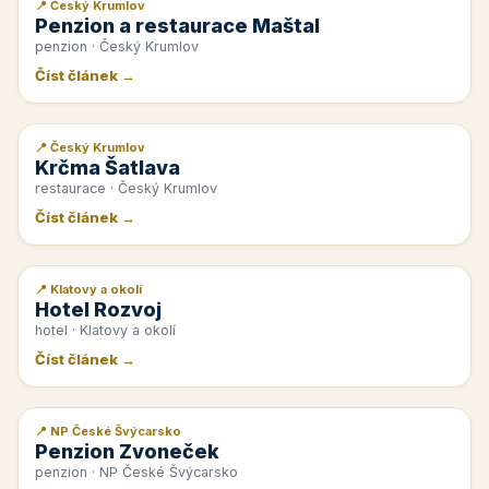
📍 Český Krumlov
📰 PR článek
Penzion a restaurace Maštal
penzion · Český Krumlov
Číst článek →
📍 Český Krumlov
📰 PR článek
Krčma Šatlava
restaurace · Český Krumlov
Číst článek →
📍 Klatovy a okolí
📰 PR článek
Hotel Rozvoj
hotel · Klatovy a okolí
Číst článek →
📍 NP České Švýcarsko
📰 PR článek
Penzion Zvoneček
penzion · NP České Švýcarsko