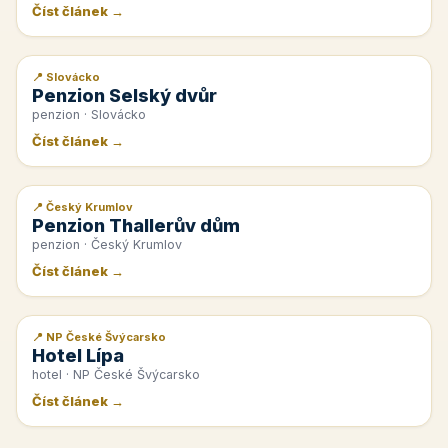
Číst článek →
📍 Slovácko
📰 PR článek
Penzion Selský dvůr
penzion · Slovácko
Číst článek →
📍 Český Krumlov
📰 PR článek
Penzion Thallerův dům
penzion · Český Krumlov
Číst článek →
📍 NP České Švýcarsko
📰 PR článek
Hotel Lípa
hotel · NP České Švýcarsko
Číst článek →