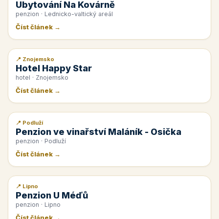
Ubytování Na Kovárně
penzion · Lednicko-valtický areál
Číst článek →
📍 Znojemsko
📰 PR článek
Hotel Happy Star
hotel · Znojemsko
Číst článek →
📍 Podluží
📰 PR článek
Penzion ve vinařství Maláník - Osička
penzion · Podluží
Číst článek →
📍 Lipno
📰 PR článek
Penzion U Méďů
penzion · Lipno
Číst článek →