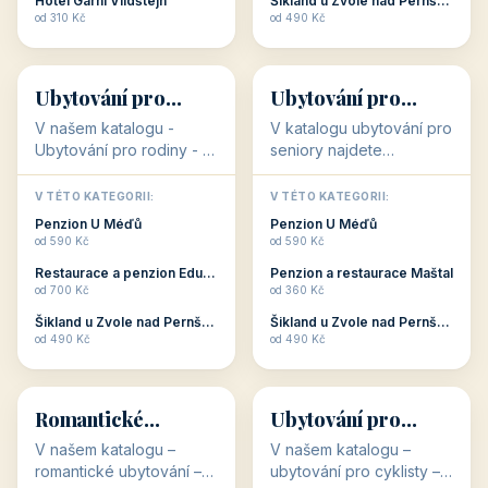
objekty, které s aktivní
objekty, které nabízí
V TÉTO KATEGORII:
V TÉTO KATEGORII:
dovolenou přímo
cenově dostupné
Restaurace a penzion Eduard
Penzion U Méďů
souvisejí. Aktivní
ubytování v ČR. Budete
od 700 Kč
od 590 Kč
dovolená nebo aktivní
překvapeni, že i v nižší
Penzion Pepicentrum
Hotel a restaurace Koníček
odpočinek jso...
c...
od 250 Kč
od 1 170 Kč
Hotel Garni Vildštejn
Šikland u Zvole nad Pernštejnem
👨‍👩‍👧‍👦
🧓
od 310 Kč
od 490 Kč
👨‍👩‍👧‍👦
🧓
34 objektů
33 objektů
Ubytování pro
Ubytování pro
rodiny
seniory
V našem katalogu -
V katalogu ubytování pro
Ubytování pro rodiny -
seniory najdete
jsou pro Vás připraveny
penziony a hotely, které
objekty, které svojí
jsou přizpůsobeny pro
V TÉTO KATEGORII:
V TÉTO KATEGORII:
polohou či vybaveností,
ubytování klientů vyššího
Penzion U Méďů
Penzion U Méďů
nabízí klidné ubytování
věku. Některé z nich
od 590 Kč
od 590 Kč
pro rodiny. Penziony,...
nabízí speciální balíč...
Restaurace a penzion Eduard
Penzion a restaurace Maštal
od 700 Kč
od 360 Kč
Šikland u Zvole nad Pernštejnem
Šikland u Zvole nad Pernštejnem
💕
🚴
od 490 Kč
od 490 Kč