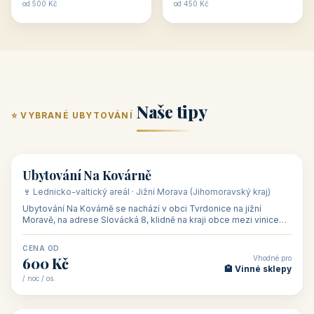
ubytování skupin v
zkušenosti pořádat i
Penzion U Méďů
Hotel a restaurace Koníček
penzionech, hotelích a
menší firemní akce a
od 590 Kč
od 1 170 Kč
apartmánech v ČR.
firemní školení, ale také
Šikland u Zvole nad Pernštejnem
Restaurace a penzion Eduard
Budete překva...
ob...
od 490 Kč
od 700 Kč
Restaurant - pension Rubín
Hotel Lípa
od 500 Kč
od 450 Kč
Naše tipy
⭐ VYBRANÉ UBYTOVÁNÍ
👥 17
🏡 penzion
Ubytování Na Kovárně
🍷 Lednicko-valtický areál · Jižní Morava (Jihomoravský kraj)
Ubytování Na Kovárně se nachází v obci Tvrdonice na jižní
Moravě, na adrese Slovácká 8, klidně na kraji obce mezi vinicemi,