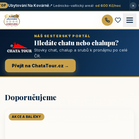
×
Ubytování Na Kovárně
📍 Lednicko-valtický areál
· od 600 Kč/noc
OP
NÁŠ SESTERSKÝ PORTÁL
Hledáte chatu nebo chalupu?
Stovky chat, chalup a srubů k pronájmu po celé
ČR.
Přejít na ChataTour.cz →
Doporučujeme
AKCE A BALÍČKY