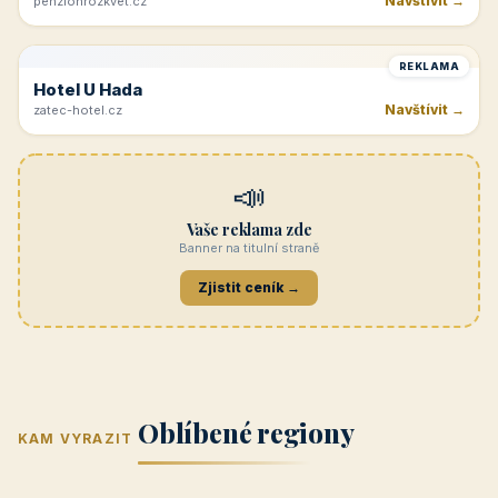
Navštívit →
penzionrozkvet.cz
REKLAMA
Hotel U Hada
Navštívit →
zatec-hotel.cz
📣
Vaše reklama zde
Banner na titulní straně
Zjistit ceník →