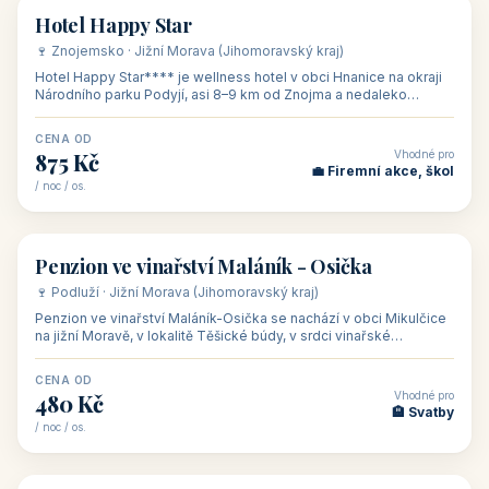
asi 8 km od dáln
CENA OD
Vhodné pro
600 Kč
🏨 Vinné sklepy
/ noc / os.
👥 54
🏨 hotel
Hotel Happy Star
🍷 Znojemsko · Jižní Morava (Jihomoravský kraj)
Hotel Happy Star**** je wellness hotel v obci Hnanice na okraji
Národního parku Podyjí, asi 8–9 km od Znojma a nedaleko
rakouských hranic, v
CENA OD
Vhodné pro
875 Kč
💼 Firemní akce, škol
/ noc / os.
👥 15
🏡 penzion
Penzion ve vinařství Maláník - Osička
🍷 Podluží · Jižní Morava (Jihomoravský kraj)
Penzion ve vinařství Maláník-Osička se nachází v obci Mikulčice
na jižní Moravě, v lokalitě Těšické búdy, v srdci vinařské
podoblasti Slovác