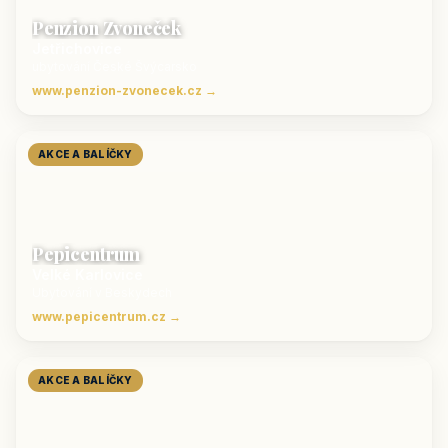
Penzion Zvoneček
Jetřichovice
ubytování České Švýcarsko
www.penzion-zvonecek.cz →
AKCE A BALÍČKY
Pepicentrum
Velké Karlovice
Ubytování v Beskydech
www.pepicentrum.cz →
AKCE A BALÍČKY