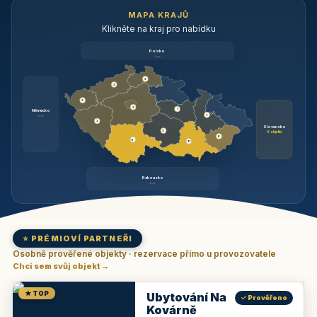
MAPA KRAJŮ
Klikněte na kraj pro nabídku
Polsko
brzy
3
3
3
3
1
Německo
1
brzy
3
Slovensko
2
6 objektů
6
9
11
Rakousko
brzy
⭐ PRÉMIOVÍ PARTNEŘI
Osobně prověřené objekty · rezervace přímo u provozovatele
Chci sem svůj objekt →
★ TOP
Ubytování Na
✓ Prověřeno
Kovárně