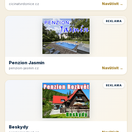
Navštívit →
cicinatvrdonice.cz
REKLAMA
Penzion Jasmín
Navštívit →
penzion-jasmin.cz
REKLAMA
Beskydy