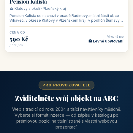
CENA OD
Vhodné pro
1 310 Kč
📅 Víkendové pobyty
/ noc / os.
👥 40
🏡 penzion
Pension Kalista
🏔️ Klatovy a okolí · Plzeňský kraj
Pension Kalista se nachází v osadě Radinovy, místní části obce
Vrhaveč, v okrese Klatovy v Plzeňském kraji, v podhůří Šumavy
— do města Klat
CENA OD
Vhodné pro
590 Kč
🏨 Levné ubytování
/ noc / os.
PRO PROVOZOVATELE