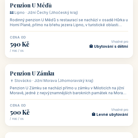
CENA OD
Vhodné pro
480 Kč
🏨 Svatby
/ noc / os.
👥 26
🏡 penzion
Penzion U Méďů
🏰 Lipno · Jižní Čechy (Jihočeský kraj)
Rodinný penzion U Méďů s restaurací se nachází v osadě Hůrka u
Horní Plané, přímo na břehu jezera Lipno, v turistické oblasti
Šumava. Pokoje
CENA OD
Vhodné pro
590 Kč
🏨 Ubytování s dětmi
/ noc / os.
👥 28
🏡 penzion
Penzion U Zámku
🍷 Slovácko · Jižní Morava (Jihomoravský kraj)
Penzion U Zámku se nachází přímo u zámku v Miloticích na jižní
Moravě, jedné z nejvýznamnějších barokních památek na Moravě,
v budově bývalé