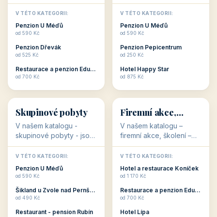
💕
🚴
32 objektů
32 objektů
Romantické
Ubytování pro
ubytování
cyklisty
V našem katalogu –
V našem katalogu –
romantické ubytování –
ubytování pro cyklisty –
jsou pro Vás připraveny
jsou pro Vás připraveny
objekty, které svojí
objekty, které jsou na
V TÉTO KATEGORII:
V TÉTO KATEGORII:
stavbou, polohou anebo
milovníky cykloturistiky
Penzion U Méďů
Penzion U Méďů
zaměřením nabízí
připraveny. Většinou mají
od 590 Kč
od 590 Kč
romantické pobyty.
přímo kolárny a...
Penzion Dřevák
Penzion Pepicentrum
Romantické ...
od 525 Kč
od 250 Kč
Restaurace a penzion Eduard
Hotel Happy Star
👥
💼
od 700 Kč
od 875 Kč
👥
💼
32 objektů
31 objektů
Skupinové pobyty
Firemní akce,
školení
V našem katalogu -
V našem katalogu –
skupinové pobyty - jsou
firemní akce, školení –
pro Vás připraveny
jsou pro Vás připraveny
objekty, které nabízí
objekty, které mají
V TÉTO KATEGORII:
V TÉTO KATEGORII: