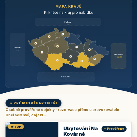
MAPA KRAJŮ
Klikněte na kraj pro nabídku
Polsko
brzy
3
3
3
3
1
Německo
1
brzy
3
Slovensko
2
6 objektů
6
9
11
Rakousko
brzy
⭐ PRÉMIOVÍ PARTNEŘI
Osobně prověřené objekty · rezervace přímo u provozovatele
Chci sem svůj objekt →
★ TOP
Ubytování Na
✓ Prověřeno
Kovárně