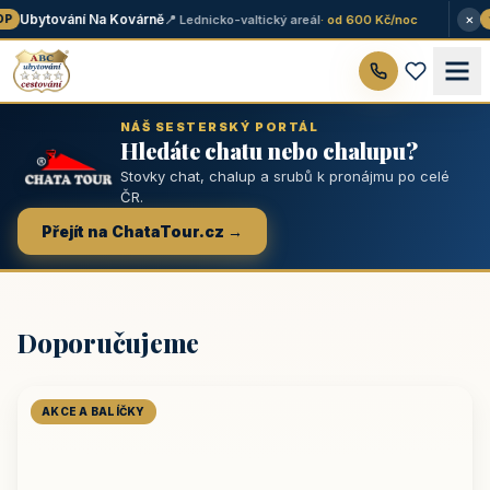
×
Ubytování Na Kovárně
📍 Lednicko-valtický areál
· od 600 Kč/noc
P
★
NÁŠ SESTERSKÝ PORTÁL
Hledáte chatu nebo chalupu?
Stovky chat, chalup a srubů k pronájmu po celé
ČR.
Přejít na ChataTour.cz →
Doporučujeme
AKCE A BALÍČKY