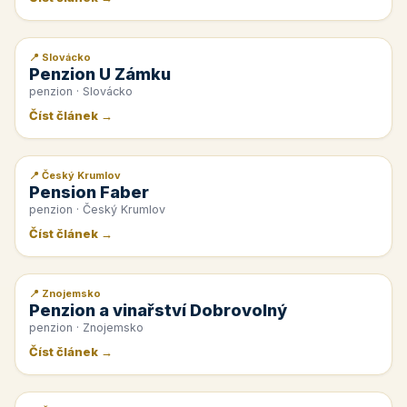
📍 Slovácko
📰 PR článek
Penzion U Zámku
penzion · Slovácko
Číst článek →
📍 Český Krumlov
📰 PR článek
Pension Faber
penzion · Český Krumlov
Číst článek →
📍 Znojemsko
📰 PR článek
Penzion a vinařství Dobrovolný
penzion · Znojemsko
Číst článek →