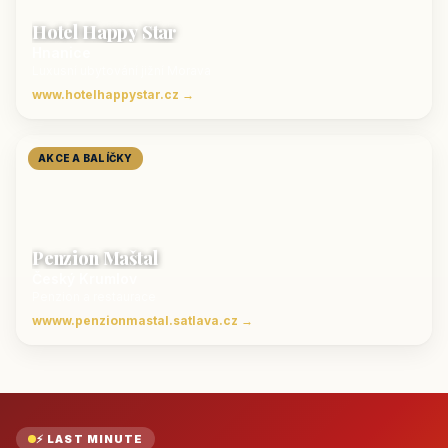
Hotel Happy Star
Hnanice
Luxusní ubytování jižní Morava
www.hotelhappystar.cz →
AKCE A BALÍČKY
Penzion Maštal
Český Krumlov
Penzion a restaurace
wwww.penzionmastal.satlava.cz →
⚡ LAST MINUTE