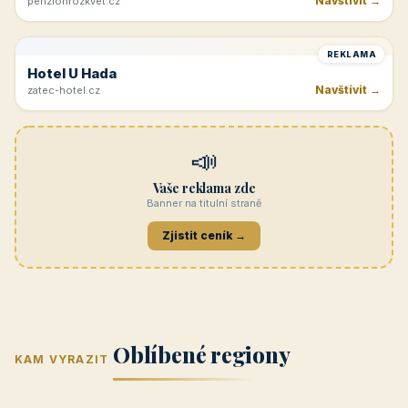
Navštívit →
penzionrozkvet.cz
REKLAMA
Hotel U Hada
Navštívit →
zatec-hotel.cz
📣
Vaše reklama zde
Banner na titulní straně
Zjistit ceník →