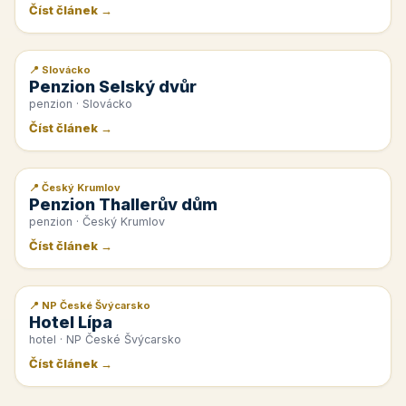
Číst článek →
📍 Slovácko
📰 PR článek
Penzion Selský dvůr
penzion · Slovácko
Číst článek →
📍 Český Krumlov
📰 PR článek
Penzion Thallerův dům
penzion · Český Krumlov
Číst článek →
📍 NP České Švýcarsko
📰 PR článek
Hotel Lípa
hotel · NP České Švýcarsko
Číst článek →