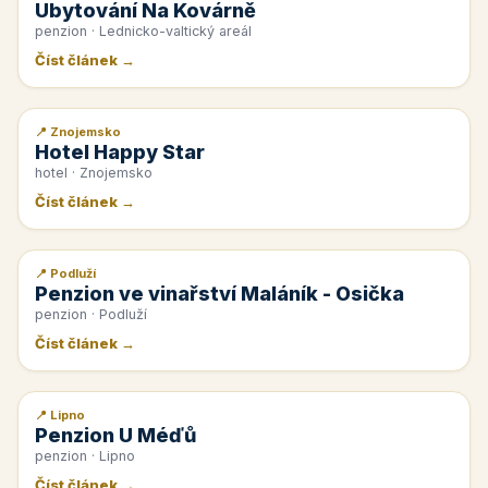
Ubytování Na Kovárně
penzion · Lednicko-valtický areál
Číst článek →
📍 Znojemsko
📰 PR článek
Hotel Happy Star
hotel · Znojemsko
Číst článek →
📍 Podluží
📰 PR článek
Penzion ve vinařství Maláník - Osička
penzion · Podluží
Číst článek →
📍 Lipno
📰 PR článek
Penzion U Méďů
penzion · Lipno
Číst článek →