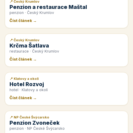
📍 Český Krumlov
📰 PR článek
Penzion a restaurace Maštal
penzion · Český Krumlov
Číst článek →
📍 Český Krumlov
📰 PR článek
Krčma Šatlava
restaurace · Český Krumlov
Číst článek →
📍 Klatovy a okolí
📰 PR článek
Hotel Rozvoj
hotel · Klatovy a okolí
Číst článek →
📍 NP České Švýcarsko
📰 PR článek
Penzion Zvoneček
penzion · NP České Švýcarsko