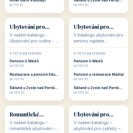
objekty, které s aktivní
objekty, které nabízí
V TÉTO KATEGORII:
V TÉTO KATEGORII:
dovolenou přímo
cenově dostupné
Restaurace a penzion Eduard
Penzion U Méďů
souvisejí. Aktivní
ubytování v ČR. Budete
od 700 Kč
od 590 Kč
dovolená nebo aktivní
překvapeni, že i v nižší
Penzion Pepicentrum
Hotel a restaurace Koníček
odpočinek jso...
c...
od 250 Kč
od 1 170 Kč
Hotel Garni Vildštejn
Šikland u Zvole nad Pernštejnem
👨‍👩‍👧‍👦
🧓
od 310 Kč
od 490 Kč
👨‍👩‍👧‍👦
🧓
34 objektů
33 objektů
Ubytování pro
Ubytování pro
rodiny
seniory
V našem katalogu -
V katalogu ubytování pro
Ubytování pro rodiny -
seniory najdete
jsou pro Vás připraveny
penziony a hotely, které
objekty, které svojí
jsou přizpůsobeny pro
V TÉTO KATEGORII:
V TÉTO KATEGORII:
polohou či vybaveností,
ubytování klientů vyššího
Penzion U Méďů
Penzion U Méďů
nabízí klidné ubytování
věku. Některé z nich
od 590 Kč
od 590 Kč
pro rodiny. Penziony,...
nabízí speciální balíč...
Restaurace a penzion Eduard
Penzion a restaurace Maštal
od 700 Kč
od 360 Kč
Šikland u Zvole nad Pernštejnem
Šikland u Zvole nad Pernštejnem
💕
🚴
od 490 Kč
od 490 Kč