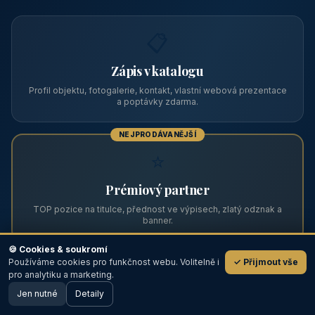
Zviditelněte svůj objekt na ABC
Web s tradicí od roku 2004 a tisíci návštěvníky měsíčně.
Vyberte si formát inzerce — od zápisu v katalogu po
prémiovou pozici na titulní straně s vlastní webovou
prezentací.
📋
Zápis v katalogu
Profil objektu, fotogalerie, kontakt, vlastní webová prezentace
a poptávky zdarma.
NEJPRODÁVANĚJŠÍ
⭐
🍪 Cookies & soukromí
Používáme cookies pro funkčnost webu. Volitelně i
✓ Přijmout vše
💬
Prémiový partner
pro analytiku a marketing.
Jen nutné
TOP pozice na titulce, přednost ve výpisech, zlatý odznak a
Detaily
🖥️ Desktop verze
Design
banner.