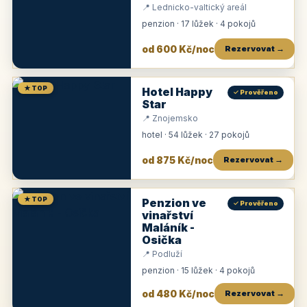
📍 Lednicko-valtický areál
penzion · 17 lůžek · 4 pokojů
od 600 Kč/noc
Rezervovat →
★ TOP
Hotel Happy
✓ Prověřeno
Star
📍 Znojemsko
hotel · 54 lůžek · 27 pokojů
od 875 Kč/noc
Rezervovat →
★ TOP
Penzion ve
✓ Prověřeno
vinařství
Maláník -
Osička
📍 Podluží
penzion · 15 lůžek · 4 pokojů
od 480 Kč/noc
Rezervovat →