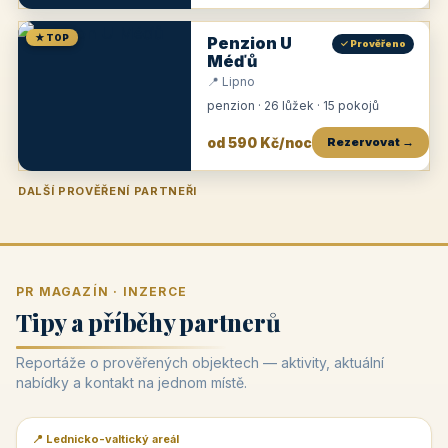
★ TOP
Penzion U
✓ Prověřeno
Méďů
📍 Lipno
penzion · 26 lůžek · 15 pokojů
od 590 Kč/noc
Rezervovat →
DALŠÍ PROVĚŘENÍ PARTNEŘI
Penzion U Zámku
Pension Faber
Penzion a vinařství Dobrovolný
Penzion a restaurace Maštal
Krčma Šatlava
Hotel Rozvoj
Penzion Zvoneček
Penzion Selský dvůr
Penzion Thallerův dům
Hotel Lípa
★
od 500 Kč
★
od 845 Kč
★
od 300 Kč
★
od 360 Kč
★
🍽️
★
od 400 Kč
★
od 550 Kč
★
od 530 Kč
★
od 1 190 Kč
★
od 450 Kč
PR MAGAZÍN · INZERCE
Tipy a příběhy partnerů
Reportáže o prověřených objektech — aktivity, aktuální
nabídky a kontakt na jednom místě.
📍 Lednicko-valtický areál
📰 PR článek