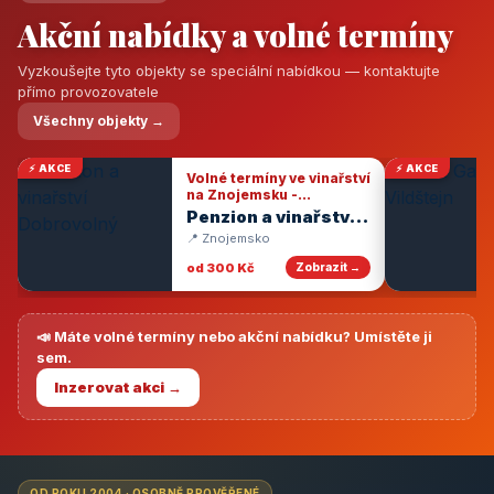
Akční nabídky a volné termíny
Vyzkoušejte tyto objekty se speciální nabídkou — kontaktujte
přímo provozovatele
Všechny objekty →
⚡ AKCE
⚡ AKCE
Volné termíny ve vinařství
na Znojemsku -
degustace vín
Penzion a vinařství
Dobrovolný
📍 Znojemsko
od 300 Kč
Zobrazit →
📣 Máte volné termíny nebo akční nabídku? Umístěte ji
sem.
Inzerovat akci →
OD ROKU 2004 · OSOBNĚ PROVĚŘENÉ