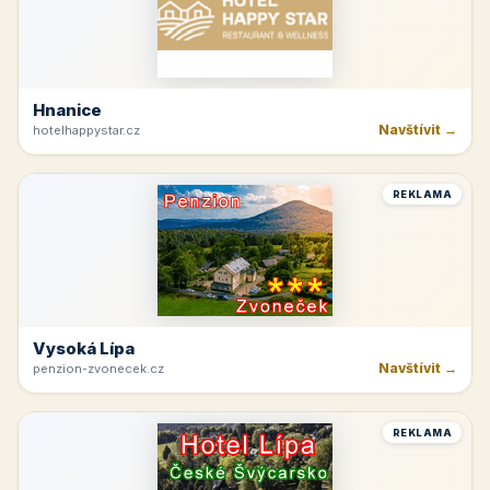
Hnanice
Navštívit →
hotelhappystar.cz
REKLAMA
Vysoká Lípa
Navštívit →
penzion-zvonecek.cz
REKLAMA