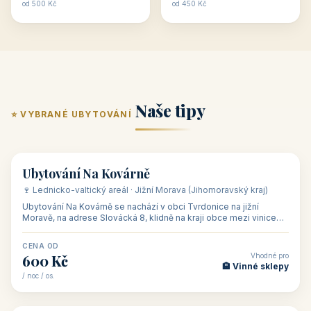
ubytování skupin v
zkušenosti pořádat i
Penzion U Méďů
Hotel a restaurace Koníček
penzionech, hotelích a
menší firemní akce a
od 590 Kč
od 1 170 Kč
apartmánech v ČR.
firemní školení, ale také
Šikland u Zvole nad Pernštejnem
Restaurace a penzion Eduard
Budete překva...
ob...
od 490 Kč
od 700 Kč
Restaurant - pension Rubín
Hotel Lípa
od 500 Kč
od 450 Kč
Naše tipy
⭐ VYBRANÉ UBYTOVÁNÍ
👥 17
🏡 penzion
Ubytování Na Kovárně
🍷 Lednicko-valtický areál · Jižní Morava (Jihomoravský kraj)
Ubytování Na Kovárně se nachází v obci Tvrdonice na jižní
Moravě, na adrese Slovácká 8, klidně na kraji obce mezi vinicemi,