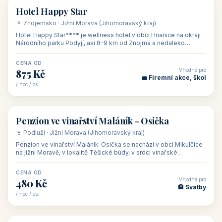
asi 8 km od dáln
CENA OD
Vhodné pro
600 Kč
🏨 Vinné sklepy
/ noc / os.
👥 54
🏨 hotel
Hotel Happy Star
🍷 Znojemsko · Jižní Morava (Jihomoravský kraj)
Hotel Happy Star**** je wellness hotel v obci Hnanice na okraji
Národního parku Podyjí, asi 8–9 km od Znojma a nedaleko
rakouských hranic, v
CENA OD
Vhodné pro
875 Kč
💼 Firemní akce, škol
/ noc / os.
👥 15
🏡 penzion
Penzion ve vinařství Maláník - Osička
🍷 Podluží · Jižní Morava (Jihomoravský kraj)
Penzion ve vinařství Maláník-Osička se nachází v obci Mikulčice
na jižní Moravě, v lokalitě Těšické búdy, v srdci vinařské
podoblasti Slovác