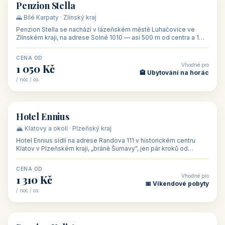
CENA OD
Vhodné pro
500 Kč
🏨 Levné ubytování
/ noc / os.
👥 44
🏡 penzion
Penzion Stella
🌄 Bílé Karpaty · Zlínský kraj
Penzion Stella se nachází v lázeňském městě Luhačovice ve
Zlínském kraji, na adrese Solné 1010 — asi 500 m od centra a 1
km od lázeňské kolo
CENA OD
Vhodné pro
1 050 Kč
🏨 Ubytování na horác
/ noc / os.
👥 50
🏨 hotel
Hotel Ennius
🏔️ Klatovy a okolí · Plzeňský kraj
Hotel Ennius sídlí na adrese Randova 111 v historickém centru
Klatov v Plzeňském kraji, „bráně Šumavy", jen pár kroků od
hlavního náměs