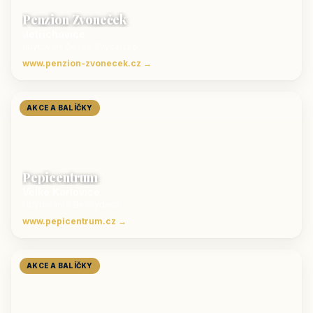
Penzion Zvoneček
Jetřichovice
ubytování České Švýcarsko
www.penzion-zvonecek.cz →
AKCE A BALÍČKY
Pepicentrum
Velké Karlovice
Ubytování v Beskydech
www.pepicentrum.cz →
AKCE A BALÍČKY