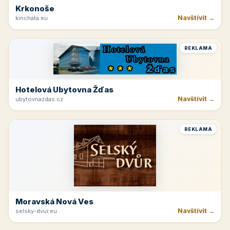
Krkonoše
Navštívit →
kinchata.eu
REKLAMA
Hotelová Ubytovna Žďas
Navštívit →
ubytovnazdas.cz
REKLAMA
Moravská Nová Ves
Navštívit →
selsky-dvur.eu