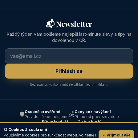
📬 Newsletter
Každý týden vám pošleme nejlepší last-minute slevy a tipy na
dovolenou v ČR.
Přihlásit se
Bez spamu, kdykoliv můžete odhlásit jedním klikem.
Osobně prověřené
Ceny bez navýšení
🛡️
💰
Pravidelně kontrolujeme
Přímo od provozovatele
Přímý kontakt
Tisíce hostů
📞
⭐
Bez prostředníka
Od roku 2004
🍪 Cookies & soukromí
Používáme cookies pro funkčnost webu. Volitelně i
✓ Přijmout vše
💬