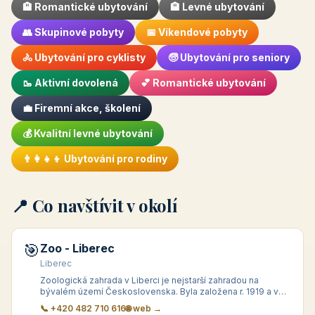
🏨 Romantické ubytování
🏨 Levné ubytování
👥 Skupinové pobyty
📅 Víkendové pobyty
🚴 Ubytování pro cyklisty
🧓 Ubytování pro seniory
🥾 Aktivní dovolená
💕 Romantické ubytování
💼 Firemní akce, školení
💰 Kvalitní levné ubytování
👨‍👩‍👧‍👦 Ubytování pro rodiny
📍 Co navštívit v okolí
🎯
Zoo - Liberec
Liberec
Zoologická zahrada v Liberci je nejstarší zahradou na
bývalém území Československa. Byla založena r. 1919 a v
současné době se může pochlubit takřka 170 druhy zvířat o
📞 +420 482 710 616
🌐 web →
celkovém počtu bezmála 1000 j