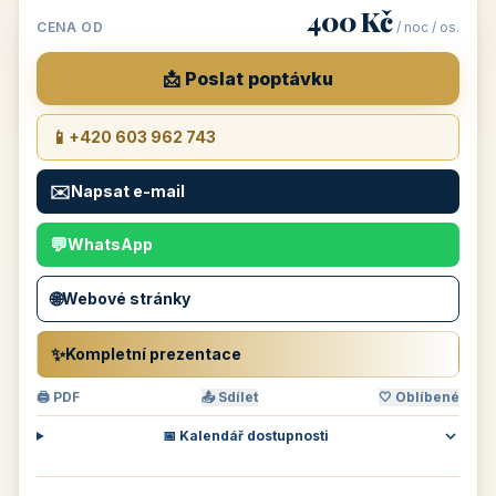
400 Kč
CENA OD
/ noc / os.
📩 Poslat poptávku
📱
+420 603 962 743
✉️
Napsat e-mail
💬
WhatsApp
🌐
Webové stránky
✨
Kompletní prezentace
🖨 PDF
📤 Sdílet
🤍 Oblíbené
📅 Kalendář dostupnosti