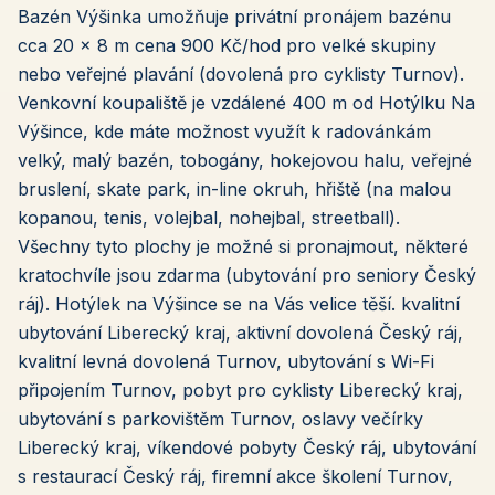
Bazén Výšinka umožňuje privátní pronájem bazénu
cca 20 x 8 m cena 900 Kč/hod pro velké skupiny
nebo veřejné plavání (dovolená pro cyklisty Turnov).
Venkovní koupaliště je vzdálené 400 m od Hotýlku Na
Výšince, kde máte možnost využít k radovánkám
velký, malý bazén, tobogány, hokejovou halu, veřejné
bruslení, skate park, in-line okruh, hřiště (na malou
kopanou, tenis, volejbal, nohejbal, streetball).
Všechny tyto plochy je možné si pronajmout, některé
kratochvíle jsou zdarma (ubytování pro seniory Český
ráj). Hotýlek na Výšince se na Vás velice těší. kvalitní
ubytování Liberecký kraj, aktivní dovolená Český ráj,
kvalitní levná dovolená Turnov, ubytování s Wi-Fi
připojením Turnov, pobyt pro cyklisty Liberecký kraj,
ubytování s parkovištěm Turnov, oslavy večírky
Liberecký kraj, víkendové pobyty Český ráj, ubytování
s restaurací Český ráj, firemní akce školení Turnov,