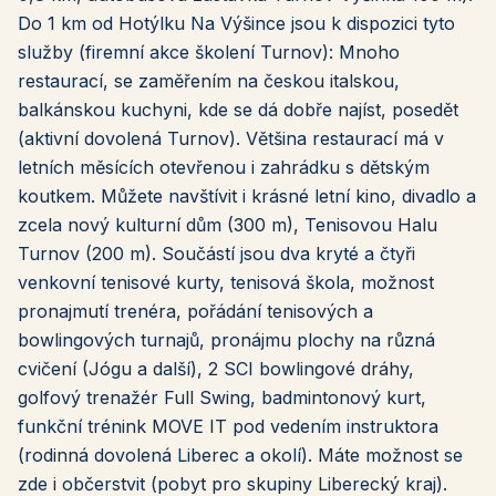
Do 1 km od Hotýlku Na Výšince jsou k dispozici tyto
služby (firemní akce školení Turnov): Mnoho
restaurací, se zaměřením na českou italskou,
balkánskou kuchyni, kde se dá dobře najíst, posedět
(aktivní dovolená Turnov). Většina restaurací má v
letních měsících otevřenou i zahrádku s dětským
koutkem. Můžete navštívit i krásné letní kino, divadlo a
zcela nový kulturní dům (300 m), Tenisovou Halu
Turnov (200 m). Součástí jsou dva kryté a čtyři
venkovní tenisové kurty, tenisová škola, možnost
pronajmutí trenéra, pořádání tenisových a
bowlingových turnajů, pronájmu plochy na různá
cvičení (Jógu a další), 2 SCI bowlingové dráhy,
golfový trenažér Full Swing, badmintonový kurt,
funkční trénink MOVE IT pod vedením instruktora
(rodinná dovolená Liberec a okolí). Máte možnost se
zde i občerstvit (pobyt pro skupiny Liberecký kraj).