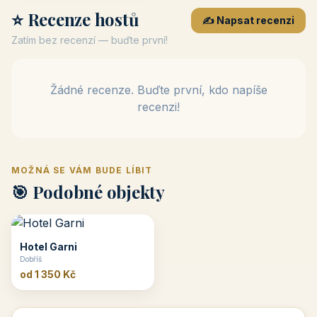
⭐ Recenze hostů
✍️ Napsat recenzi
Zatím bez recenzí — buďte první!
Žádné recenze. Buďte první, kdo napíše
recenzi!
MOŽNÁ SE VÁM BUDE LÍBIT
🎯 Podobné objekty
Hotel Garni
Dobříš
od 1 350 Kč