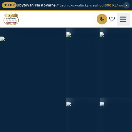
×
Ubytování Na Kovárně
📍 Lednicko-valtický areál
· od 600 Kč/noc
★ TOP