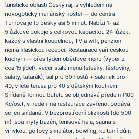
turistické oblasti Český ráj, s výhledem na
novogotický mariánský kostel — do centra
Turnova je to pěšky asi 5 minut. Nabízí 1- až
5lůžkové pokoje s celkovou kapacitou 24 lůžek,
každý s vlastní koupelnou, TV a wifi, penzion
nemá klasickou recepci. Restaurace vaří českou
kuchyni — přes týden obědové menu (výběr z
cca 15 jídel), večer stálé menu (steaky, těstoviny,
saláty, tatarák), sál pro 50 hostů + salonek pro
40, v létě terasa pro 40 s dětským koutkem.
Snídaně formou bufetu se objednává předem (100
Kč/os.), v neděli má restaurace zavřeno, podává
se jen snídaně. V bezprostřední blízkosti (do 500
m) jsou krytý bazén, tenisová hala, sauna s
vířivkou, golfový simulátor, bowling, kulturní dům