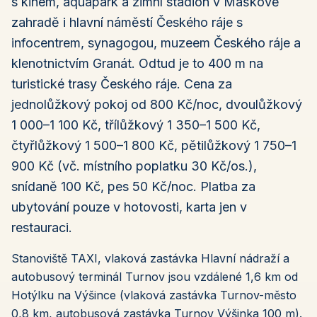
s kinem, aquapark a zimní stadion v Maškově
zahradě i hlavní náměstí Českého ráje s
infocentrem, synagogou, muzeem Českého ráje a
klenotnictvím Granát. Odtud je to 400 m na
turistické trasy Českého ráje. Cena za
jednolůžkový pokoj od 800 Kč/noc, dvoulůžkový
1 000–1 100 Kč, třílůžkový 1 350–1 500 Kč,
čtyřlůžkový 1 500–1 800 Kč, pětilůžkový 1 750–1
900 Kč (vč. místního poplatku 30 Kč/os.),
snídaně 100 Kč, pes 50 Kč/noc. Platba za
ubytování pouze v hotovosti, karta jen v
restauraci.
Stanoviště TAXI, vlaková zastávka Hlavní nádraží a
autobusový terminál Turnov jsou vzdálené 1,6 km od
Hotýlku na Výšince (vlaková zastávka Turnov-město
0,8 km, autobusová zastávka Turnov Výšinka 100 m).