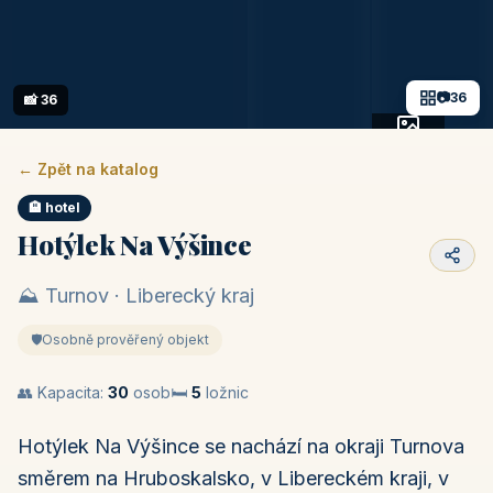
📷
36
📸 36
+31 fotek
← Zpět na katalog
🏨 hotel
Hotýlek Na Výšince
⛰️ Turnov · Liberecký kraj
🛡️
Osobně prověřený objekt
👥 Kapacita:
30
osob
🛏️
5
ložnic
Hotýlek Na Výšince se nachází na okraji Turnova
směrem na Hruboskalsko, v Libereckém kraji, v