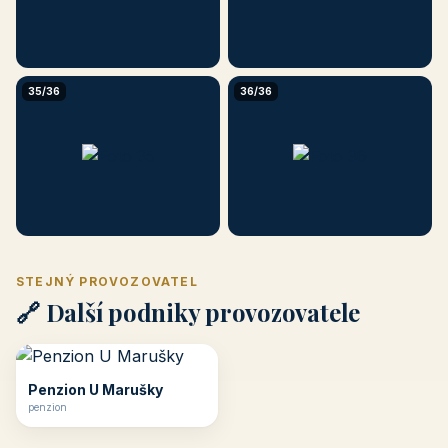
35/36
36/36
STEJNÝ PROVOZOVATEL
🔗 Další podniky provozovatele
Penzion U Marušky
penzion