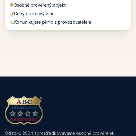
🛡️
Osobně prověřený objekt
💰
Ceny bez navýšení
📞
Komunikujete přímo s provozovatelem
Od roku 2004 zprostředkováváme osobně prověřené