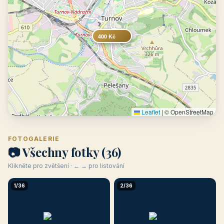
400 Kč
Leaflet
|
© OpenStreetMap
FOTOGALERIE
📷 Všechny fotky (36)
Klikněte pro zvětšení · ← → pro listování
1/36
2/36